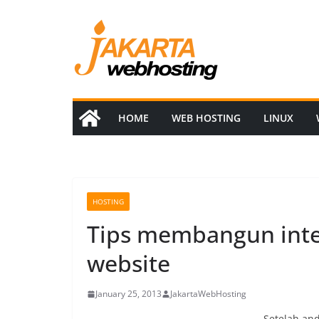
Skip
to
content
HOME
WEB HOSTING
LINUX
HOSTING
Tips membangun inte
website
January 25, 2013
JakartaWebHosting
Setelah an