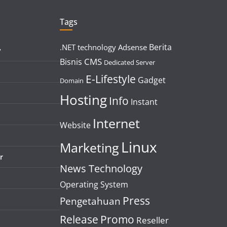
Tags
Berita
.NET technology
Adsense
y
CMS
Bisnis
Dedicated Server
E-Lifestyle
Gadget
Domain
Hosting
Info
Instant
Internet
Website
Linux
Marketing
r
News Technology
Operating System
Press
Pengetahuan
Release
Promo
Reseller