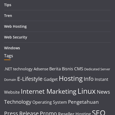
Tips
Tren
Web Hosting
Web Security
Windows
Tags
CMS
Berita
Bisnis
.NET technology
Adsense
Dedicated Server
Hosting
E-Lifestyle
Info
Gadget
Instant
Domain
Linux
Internet Marketing
News
Website
Technology
Pengetahuan
Operating System
SEO
Press Release
Promo
Reseller Hosting