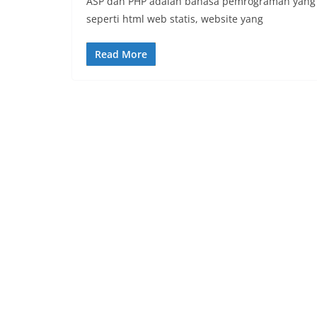
ASP dan PHP adalah bahasa pemrograman yang 
seperti html web statis, website yang
Read More