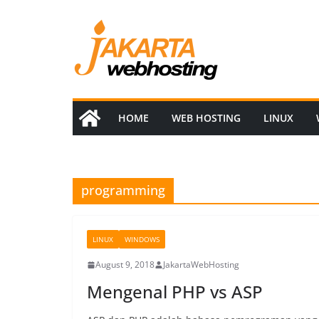
Skip
to
content
HOME
WEB HOSTING
LINUX
programming
LINUX
WINDOWS
August 9, 2018
JakartaWebHosting
Mengenal PHP vs ASP