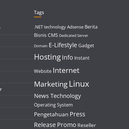
Tags
Berita
.NET technology
Adsense
y
CMS
Bisnis
Dedicated Server
E-Lifestyle
Gadget
Domain
Hosting
Info
Instant
Internet
Website
Linux
Marketing
r
News Technology
Operating System
Press
Pengetahuan
Release
Promo
Reseller