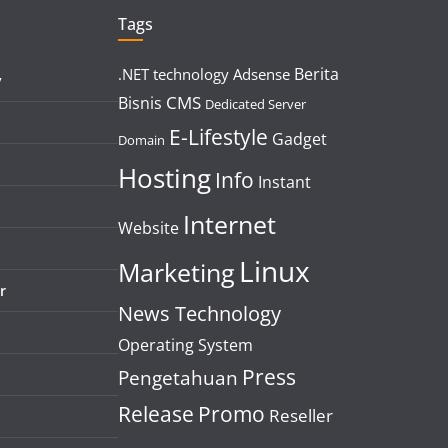
Tags
Berita
.NET technology
Adsense
y
CMS
Bisnis
Dedicated Server
E-Lifestyle
Gadget
Domain
Hosting
Info
Instant
Internet
Website
Linux
Marketing
r
News Technology
Operating System
Press
Pengetahuan
Release
Promo
Reseller