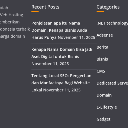
Recent Posts
Categories
udah
 Web Hosting
memberikan
Penjelasan apa itu Nama
.NET technolog
donesia terbaik
Domain, Kenapa Bisnis Anda
Adsense
harga domain
Harus Punya
November 11, 2025
Berita
Kenapa Nama Domain Bisa Jadi
Aset Digital untuk Bisnis
Bisnis
November 11, 2025
CMS
Tentang Local SEO: Pengertian
dan Manfaatnya Bagi Website
Dedicated Serve
Lokal
November 11, 2025
Domain
E-Lifestyle
Gadget