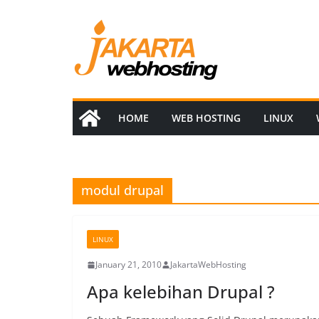
Skip
to
content
HOME
WEB HOSTING
LINUX
modul drupal
LINUX
January 21, 2010
JakartaWebHosting
Apa kelebihan Drupal ?