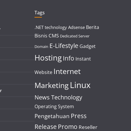
Tags
Berita
.NET technology
Adsense
y
CMS
Bisnis
Dedicated Server
E-Lifestyle
Gadget
Domain
Hosting
Info
Instant
Internet
Website
Linux
Marketing
r
News Technology
Operating System
Press
Pengetahuan
Release
Promo
Reseller