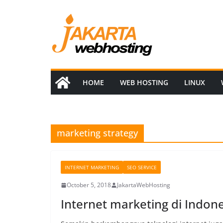
Skip
to
content
HOME
WEB HOSTING
LINUX
marketing strategy
INTERNET MARKETING
SEO SERVICE
October 5, 2018
JakartaWebHosting
Internet marketing di Indon