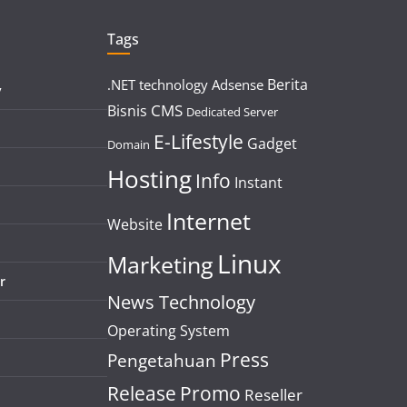
Tags
Berita
.NET technology
Adsense
y
CMS
Bisnis
Dedicated Server
E-Lifestyle
Gadget
Domain
Hosting
Info
Instant
Internet
Website
Linux
Marketing
r
News Technology
Operating System
Press
Pengetahuan
Release
Promo
Reseller