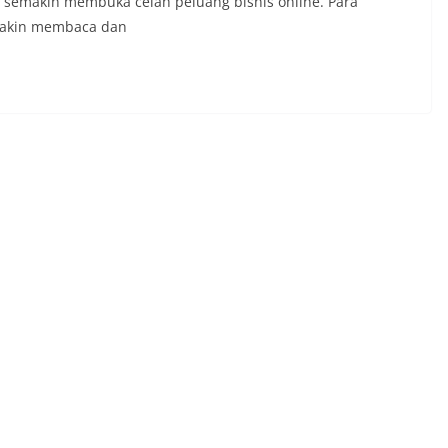
 semakin membuka celah peluang bisnis online. Para
emakin membaca dan