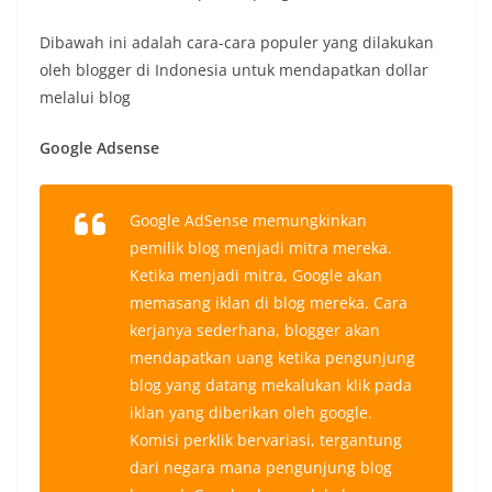
Dibawah ini adalah cara-cara populer yang dilakukan
oleh blogger di Indonesia untuk mendapatkan dollar
melalui blog
Google Adsense
Google AdSense memungkinkan
pemilik blog menjadi mitra mereka.
Ketika menjadi mitra, Google akan
memasang iklan di blog mereka. Cara
kerjanya sederhana, blogger akan
mendapatkan uang ketika pengunjung
blog yang datang mekalukan klik pada
iklan yang diberikan oleh google.
Komisi perklik bervariasi, tergantung
dari negara mana pengunjung blog