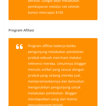
berasal. Google akan melakukan
pembayaran melalui cek setelah
komisi mencapai $100
Program Afiliasi
Program affilias bekerja ketika
pengunjung melakukan pembelian
produk sebuah merchant melalui
referensi mereka. Umumnya blogger
menulis artikel yang sesuai dengan
produk yang sedang mereka jual,
mempromosikannya dan kemudian
mengarahkan pengunjung untuk
melakukan pembelian. Blogger
mendapatkan uang dari komisi
penjualanyang terjadi