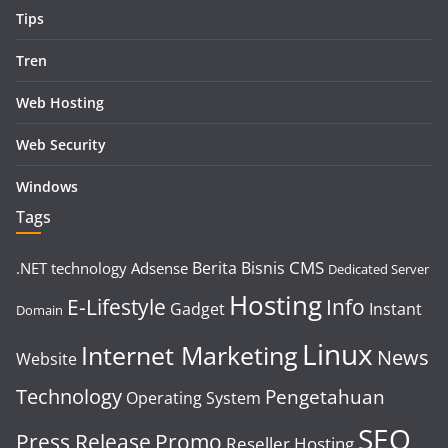
Tips
Tren
Web Hosting
Web Security
Windows
Tags
CMS
Berita
Bisnis
.NET technology
Adsense
Dedicated Server
Hosting
E-Lifestyle
Info
Gadget
Instant
Domain
Linux
Internet Marketing
News
Website
Technology
Pengetahuan
Operating System
SEO
Press Release
Promo
Reseller Hosting