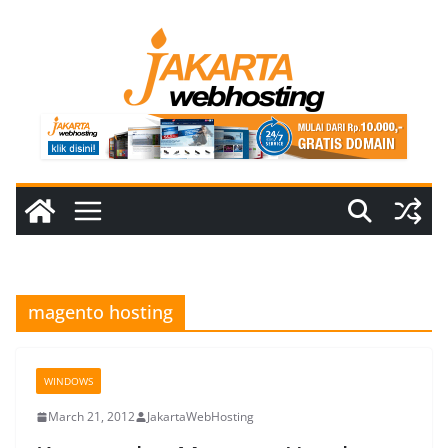
Skip
to
content
magento hosting
WINDOWS
March 21, 2012
JakartaWebHosting