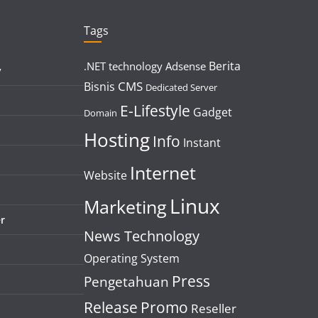
Tags
Berita
.NET technology
Adsense
y
CMS
Bisnis
Dedicated Server
E-Lifestyle
Gadget
Domain
Hosting
Info
Instant
Internet
Website
Linux
Marketing
r
News Technology
Operating System
Press
Pengetahuan
Release
Promo
Reseller