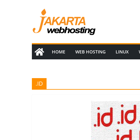
Skip
to
content
HOME
WEB HOSTING
LINUX
.ID