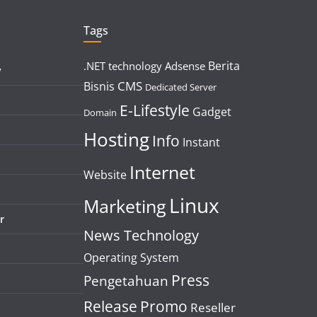
Tags
Berita
.NET technology
Adsense
y
CMS
Bisnis
Dedicated Server
E-Lifestyle
Gadget
Domain
Hosting
Info
Instant
Internet
Website
Linux
Marketing
r
News Technology
Operating System
Press
Pengetahuan
Release
Promo
Reseller