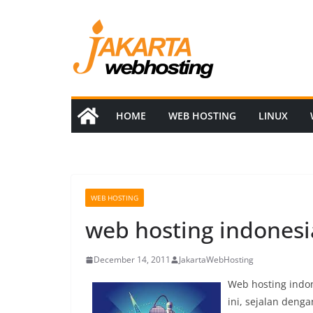
Skip
to
content
HOME
WEB HOSTING
LINUX
WEB HOSTING
web hosting indonesi
December 14, 2011
JakartaWebHosting
Web hosting indo
ini, sejalan denga