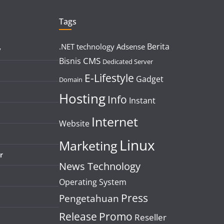
Tags
Berita
.NET technology
Adsense
y
CMS
Bisnis
Dedicated Server
E-Lifestyle
Gadget
Domain
Hosting
Info
Instant
Internet
Website
Linux
Marketing
r
News Technology
Operating System
Press
Pengetahuan
Release
Promo
Reseller