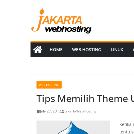
Skip
to
content
HOME
WEB HOSTING
LINUX
WEB HOSTING
Tips Memilih Theme 
July 27, 2012
JakartaWebHosting
Ketika
tentu 