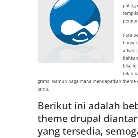
paling
tampil
pengun
Para p
banyak
advanc
bahkan
bisa l
telah 
gratis. Namun bagaimana mendapatkan theme dr
anda.
Berikut ini adalah b
theme drupal diantar
yang tersedia, semo