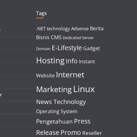
Tags
Berita
.NET technology
Adsense
y
CMS
Bisnis
Dedicated Server
E-Lifestyle
Gadget
Domain
Hosting
Info
Instant
Internet
Website
Linux
Marketing
r
News Technology
Operating System
Press
Pengetahuan
Release
Promo
Reseller