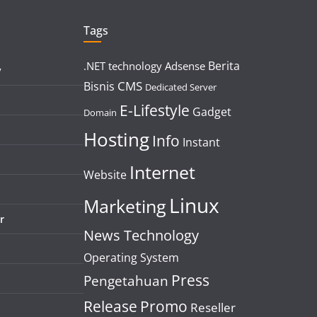
Tags
Berita
.NET technology
Adsense
y
CMS
Bisnis
Dedicated Server
E-Lifestyle
Gadget
Domain
Hosting
Info
Instant
Internet
Website
Linux
Marketing
r
News Technology
Operating System
Press
Pengetahuan
Release
Promo
Reseller