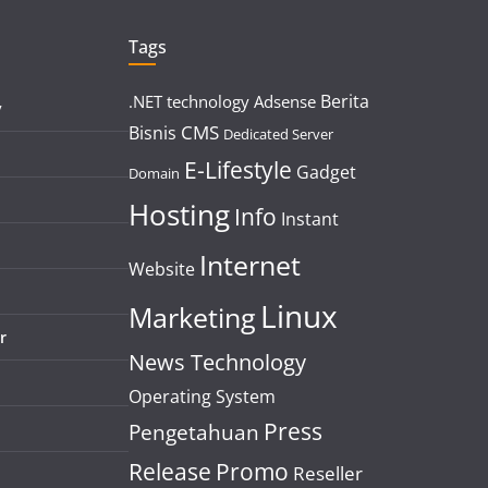
Tags
Berita
.NET technology
Adsense
y
CMS
Bisnis
Dedicated Server
E-Lifestyle
Gadget
Domain
Hosting
Info
Instant
Internet
Website
Linux
Marketing
r
News Technology
Operating System
Press
Pengetahuan
Release
Promo
Reseller