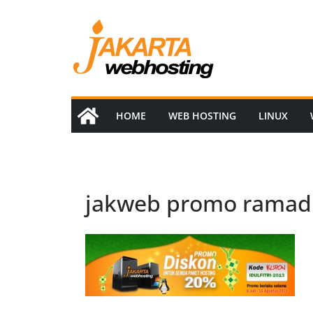
Skip
to
content
HOME
WEB HOSTING
LINUX
jakweb promo rama