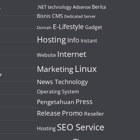
Berita
.NET technology
Adsense
y
CMS
Bisnis
Dedicated Server
E-Lifestyle
Gadget
Domain
Hosting
Info
Instant
Internet
Website
Linux
Marketing
r
News Technology
Operating System
Press
Pengetahuan
Release
Promo
Reseller
SEO Service
Hosting