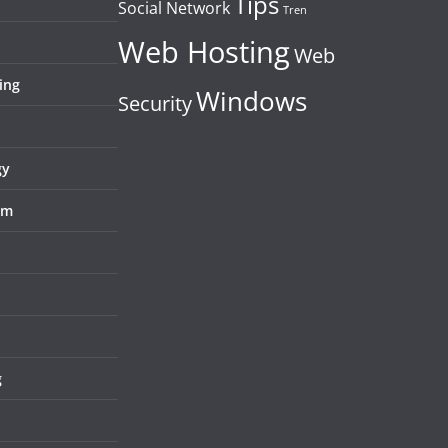
Tips
Social Network
Tren
Web Hosting
Web
ing
Windows
Security
gy
em
g