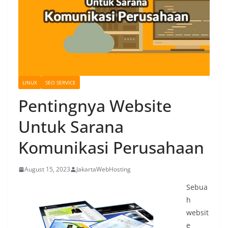
LINUX
SEO SERVICE
Pentingnya Website
Untuk Sarana
Komunikasi Perusahaan
August 15, 2023
JakartaWebHosting
Sebua
h
websit
e