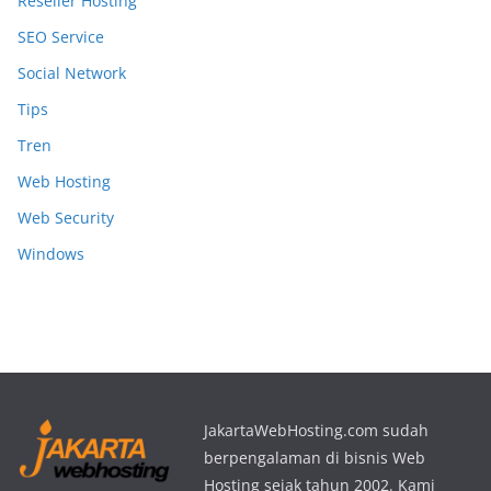
Reseller Hosting
SEO Service
Social Network
Tips
Tren
Web Hosting
Web Security
Windows
JakartaWebHosting.com sudah
berpengalaman di bisnis Web
Hosting sejak tahun 2002. Kami