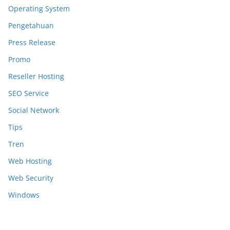
Operating System
Pengetahuan
Press Release
Promo
Reseller Hosting
SEO Service
Social Network
Tips
Tren
Web Hosting
Web Security
Windows