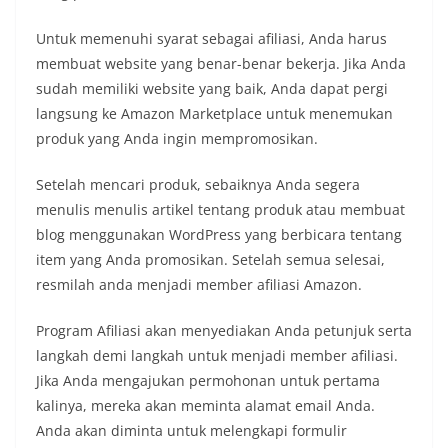
Untuk memenuhi syarat sebagai afiliasi, Anda harus
membuat website yang benar-benar bekerja. Jika Anda
sudah memiliki website yang baik, Anda dapat pergi
langsung ke Amazon Marketplace untuk menemukan
produk yang Anda ingin mempromosikan.
Setelah mencari produk, sebaiknya Anda segera
menulis menulis artikel tentang produk atau membuat
blog menggunakan WordPress yang berbicara tentang
item yang Anda promosikan. Setelah semua selesai,
resmilah anda menjadi member afiliasi Amazon.
Program Afiliasi akan menyediakan Anda petunjuk serta
langkah demi langkah untuk menjadi member afiliasi.
Jika Anda mengajukan permohonan untuk pertama
kalinya, mereka akan meminta alamat email Anda.
Anda akan diminta untuk melengkapi formulir