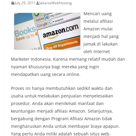
July 29, 2011
JakartaWebHosting
Mencari uang
melalui afiliasi
Amazon mulai
menjadi hal yang
jamak di lakukan
oleh Internet
Marketer Indonesia. Karena memang relatif mudah dan
nyaman khususnya bagi mereka yang ingin
mendapatkan uang secara online.
Proses ini hanya membutuhkan sedikit waktu dan
usaha untuk melakukan penjualan menyelesaikan
prosedur, Anda akan menikmati manfaat dan
keuntungan menjadi afiliasi Amazon. Selanjutnya,
bergabung dengan Program Afiliasi Amazon tidak
mengharuskan Anda untuk membayar biaya apapun.
Yang perlu Anda miliki adalah sebuah situs web.