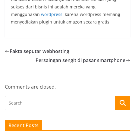
sukses dari bisnis ini adalah mereka yang
menggunakan
wordpress
, karena wordpress memang
menyediakan plugin untuk amazon secara gratis.
Fakta seputar webhosting
Persaingan sengit di pasar smartphone
Comments are closed.
Recent Posts