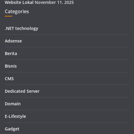
Website Lokal
November 11, 2025
Categories
.NET technology
Adsense
Berita
Bisnis
CMS
Dedicated Server
Domain
E-Lifestyle
Gadget