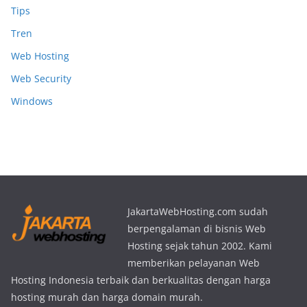
Tips
Tren
Web Hosting
Web Security
Windows
JakartaWebHosting.com sudah
berpengalaman di bisnis Web
Hosting sejak tahun 2002. Kami
memberikan pelayanan Web
Hosting Indonesia terbaik dan berkualitas dengan harga
hosting murah dan harga domain murah.