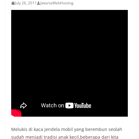
July 26, 2011
JakartaWebHosting
Melukis di kaca jendela mobil yang berembun seolah
sudah menjadi tradisi anak kecil,beberapa dari kita