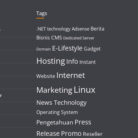
Tags
Berita
.NET technology
Adsense
y
CMS
Bisnis
Dedicated Server
E-Lifestyle
Gadget
Domain
Hosting
Info
Instant
Internet
Website
Linux
Marketing
r
News Technology
Operating System
Press
Pengetahuan
Release
Promo
Reseller