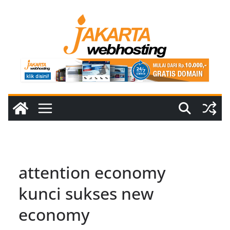
Skip
to
content
attention economy
kunci sukses new
economy