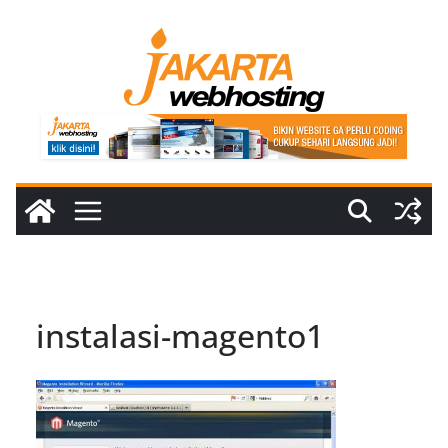
Skip
to
content
instalasi-magento1