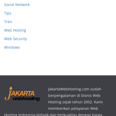
Social Network
Tips
Tren
Web Hosting
Web Security
Windows
JakartaWebHosting.com sudah
berpengalaman di bisnis Web
Hosting sejak tahun 2002. Kami
memberikan pelayanan Web
Hosting Indonesia terbaik dan berkualitas dengan harga