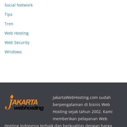
Social Network
Tips
Tren
Web Hosting
Web Security
Windows
JakartaWebHosting.com sudah
berpengalaman di bisnis Web
Hosting sejak tahun 2002. Kami
memberikan pelayanan Web
Hosting Indonesia terbaik dan berkualitas dengan harga