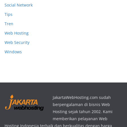
Social Network
Tips
Tren
Web Hosting
Web Security
Windows
JakartaWebHosting.com sudah
berpengalaman di bisnis Web
Hosting sejak tahun 2002. Kami
memberikan pelayanan Web
Hosting Indonesia terbaik dan berkualitas dengan harga