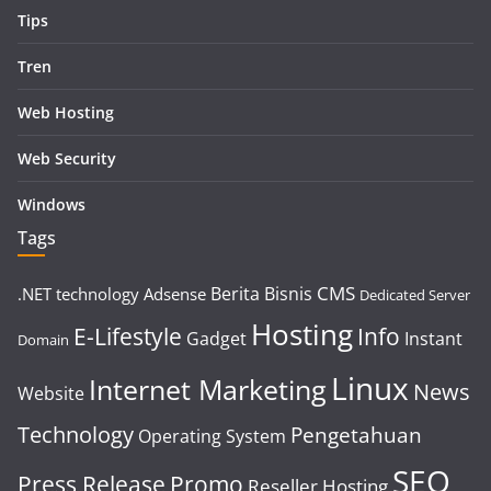
Tips
Tren
Web Hosting
Web Security
Windows
Tags
CMS
Berita
Bisnis
.NET technology
Adsense
Dedicated Server
Hosting
E-Lifestyle
Info
Gadget
Instant
Domain
Linux
Internet Marketing
News
Website
Technology
Pengetahuan
Operating System
SEO
Press Release
Promo
Reseller Hosting