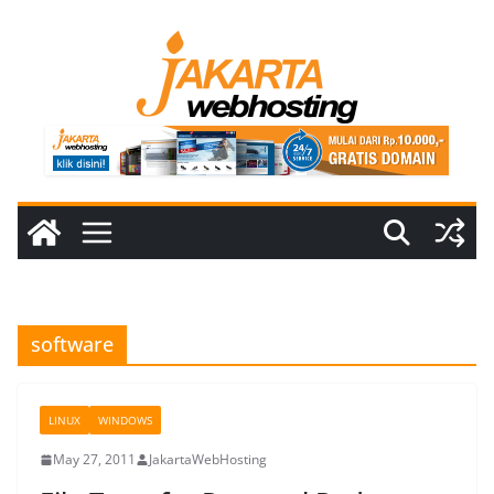
Skip
to
content
software
LINUX
WINDOWS
May 27, 2011
JakartaWebHosting