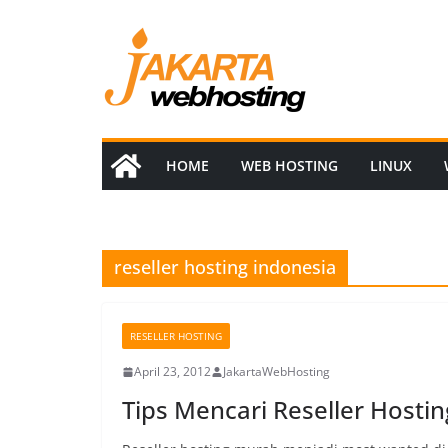
Skip
to
content
HOME
WEB HOSTING
LINUX
reseller hosting indonesia
RESELLER HOSTING
April 23, 2012
JakartaWebHosting
Tips Mencari Reseller Hosti