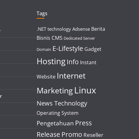
Tags
Berita
.NET technology
Adsense
y
CMS
Bisnis
Dedicated Server
E-Lifestyle
Gadget
Domain
Hosting
Info
Instant
Internet
Website
Linux
Marketing
r
News Technology
Operating System
Press
Pengetahuan
Release
Promo
Reseller