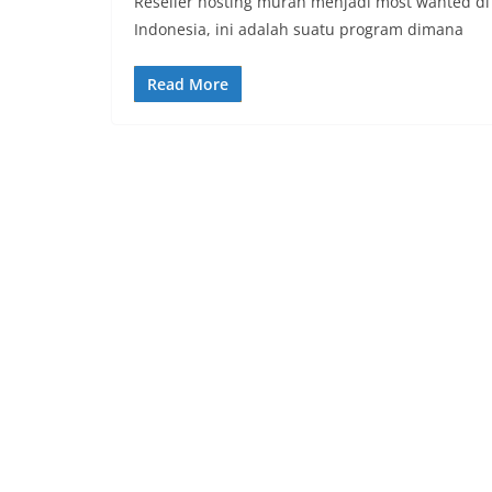
Reseller hosting murah menjadi most wanted di 
Indonesia, ini adalah suatu program dimana
Read More