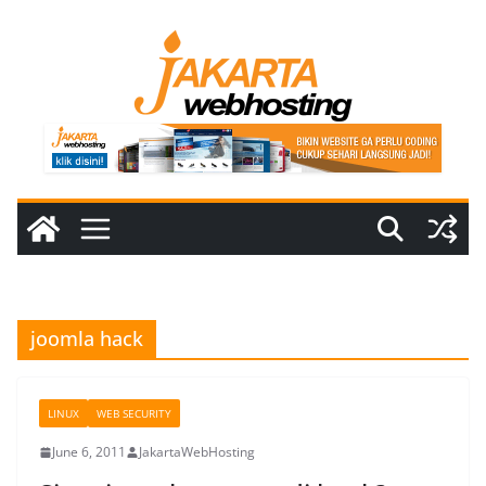
Skip
to
content
joomla hack
LINUX
WEB SECURITY
June 6, 2011
JakartaWebHosting