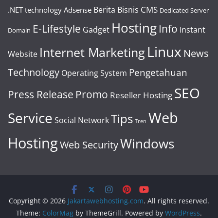
CMS
Berita
Bisnis
.NET technology
Adsense
Dedicated Server
Hosting
E-Lifestyle
Info
Gadget
Instant
Domain
Linux
Internet Marketing
News
Website
Technology
Pengetahuan
Operating System
SEO
Press Release
Promo
Reseller Hosting
Web
Service
Tips
Social Network
Tren
Hosting
Windows
Web Security
Copyright © 2026
Jakartawebhosting.com
. All rights reserved.
Theme:
ColorMag
by ThemeGrill. Powered by
WordPress
.