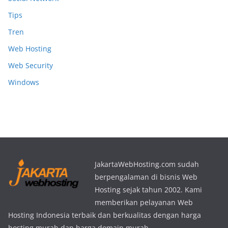
Tips
Tren
Web Hosting
Web Security
Windows
JakartaWebHosting.com sudah
berpengalaman di bisnis Web
Hosting sejak tahun 2002. Kami
memberikan pelayanan Web
Hosting Indonesia terbaik dan berkualitas dengan harga
hosting murah dan harga domain murah.