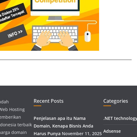
Recent Posts
Categories
udah
 Web Hosting
memberikan
Penjelasan apa itu Nama
.NET technolog
donesia terbaik
Domain, Kenapa Bisnis Anda
Adsense
harga domain
Harus Punya
November 11, 2025