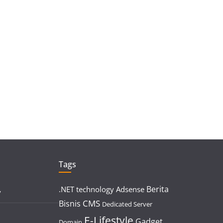
Tags
Berita
.NET technology
Adsense
y
CMS
Bisnis
Dedicated Server
E-Lifestyle
Gadget
Domain