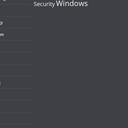
Windows
Security
gy
em
g