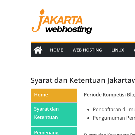
Skip
to
content
HOME
WEB HOSTING
LINUX
Syarat dan Ketentuan Jakarta
Home
Periode Kompetisi Blo
Syarat dan
Pendaftaran di mula
Ketentuan
Pengumuman Peme
Pemenang
Syarat dan Ketentuan P