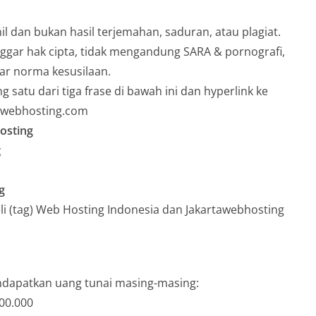
inil dan bukan hasil terjemahan, saduran, atau plagiat.
nggar hak cipta, tidak mengandung SARA & pornografi,
ar norma kesusilaan.
 satu dari tiga frase di bawah ini dan hyperlink ke
tawebhosting.com
osting
g
g
beli (tag) Web Hosting Indonesia dan Jakartawebhosting
ndapatkan uang tunai masing-masing:
000.000