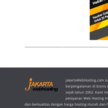
JakartaWebHosting.com s
berpengalaman di bisnis
sejak tahun 2002. Kami 
pelayanan Web Hosting In
dan berkualitas dengan harga hosting murah dan 