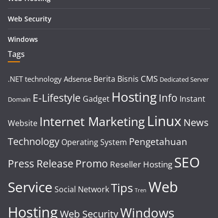
Web Security
Windows
Tags
CMS
Berita
Bisnis
.NET technology
Adsense
Dedicated Server
Hosting
E-Lifestyle
Info
Gadget
Instant
Domain
Linux
Internet Marketing
News
Website
Technology
Pengetahuan
Operating System
SEO
Press Release
Promo
Reseller Hosting
Web
Service
Tips
Social Network
Tren
Hosting
Windows
Web Security