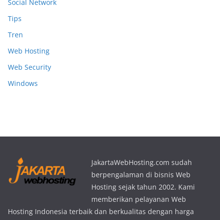
Social Network
Tips
Tren
Web Hosting
Web Security
Windows
JakartaWebHosting.com sudah
berpengalaman di bisnis Web
Hosting sejak tahun 2002. Kami
memberikan pelayanan Web
Hosting Indonesia terbaik dan berkualitas dengan harga