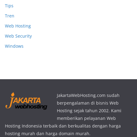
Tips
Tren
Web Hosting
Web Security
Windows
JakartaWebHosting.com sudah
berpengalaman di bisnis Web
Hosting sejak tahun 2002. Kami
memberikan pelayanan Web
Hosting Indonesia terbaik dan berkualitas dengan harga
hosting murah dan harga domain murah.