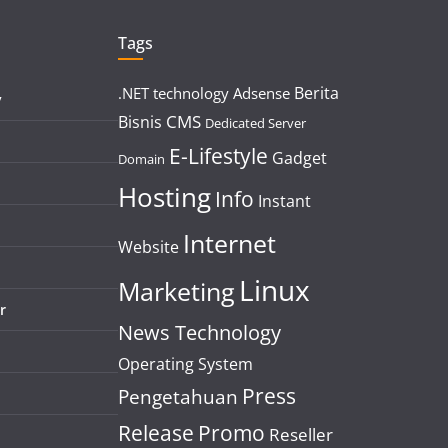
Tags
Berita
.NET technology
Adsense
y
CMS
Bisnis
Dedicated Server
E-Lifestyle
Gadget
Domain
Hosting
Info
Instant
Internet
Website
Linux
Marketing
r
News Technology
Operating System
Press
Pengetahuan
Release
Promo
Reseller