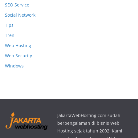
SEO Service
Social Network
Tips
Tren
Web Hosting
Web Security
Windows
JakartaWebHosting.com sudah
berpengalaman di bisnis Web
Hosting sejak tahun 2002. Kami